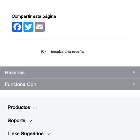
Compartir esta página
Facebook
Twitter
Email
(0)
Escriba una reseña
Sin
puntuación.
Enlace
en
Reseñas
la
misma
página.
Funciona Con
Productos
Soporte
Links Sugeridos