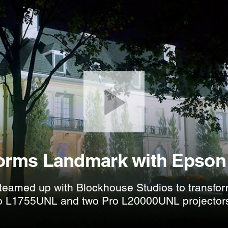
orms Landmark with Epson 
teamed up with Blockhouse Studios to transform
ro L1755UNL and two Pro L20000UNL projector