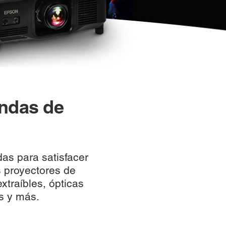
andas de
as para satisfacer
s proyectores de
xtraíbles, ópticas
s y más.