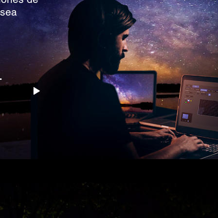
 sea
L