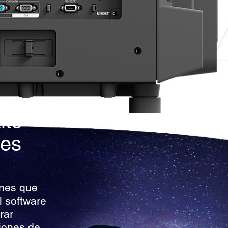
lto
des
ones que
l software
rar
iones de