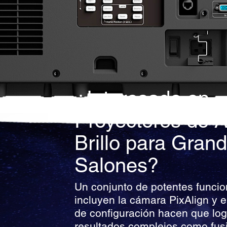
¿Interesado en
Proyectores de A
Brillo para Gran
Salones?
Un conjunto de potentes funci
incluyen la cámara PixAlign y e
de configuración hacen que log
resultados complejos como fus