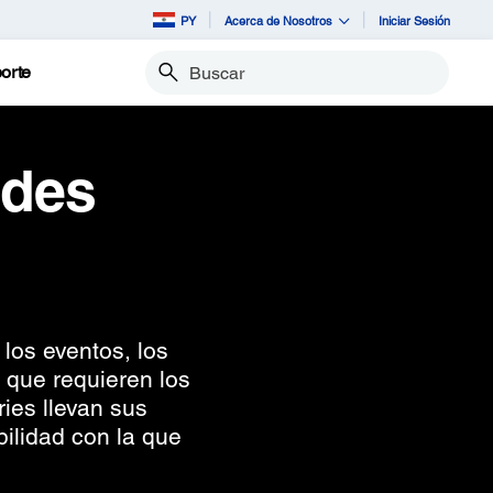
PY
Acerca de Nosotros
Iniciar Sesión
orte
Buscar
ndes
los eventos, los
d que requieren los
ies llevan sus
bilidad con la que