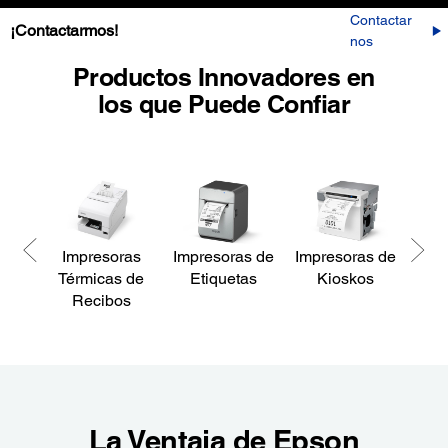
Contactar
¡Contactarmos!
Nos
Productos Innovadores en
los que Puede Confiar
Impresoras
Impresoras de
Impresoras de
Impr
Térmicas de
Etiquetas
Kioskos
Recibos
La Ventaja de Epson