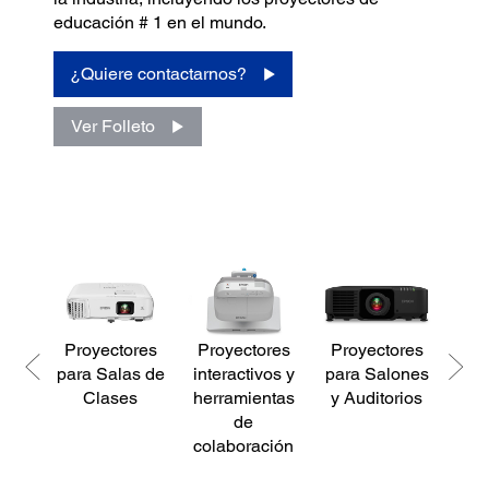
educación # 1 en el mundo.
¿Quiere contactarnos?
Ver Folleto
Proyectores
Proyectores
Proyectores
Im
para Salas de
interactivos y
para Salones
par
Clases
herramientas
y Auditorios
de
colaboración