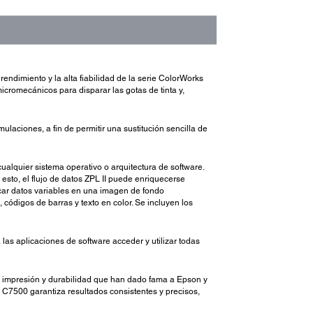
ndimiento y la alta fiabilidad de la serie ColorWorks
icromecánicos para disparar las gotas de tinta y,
laciones, a fin de permitir una sustitución sencilla de
alquier sistema operativo o arquitectura de software.
sto, el flujo de datos ZPL II puede enriquecerse
ocar datos variables en una imagen de fondo
 códigos de barras y texto en color. Se incluyen los
 las aplicaciones de software acceder y utilizar todas
de impresión y durabilidad que han dado fama a Epson y
 C7500 garantiza resultados consistentes y precisos,