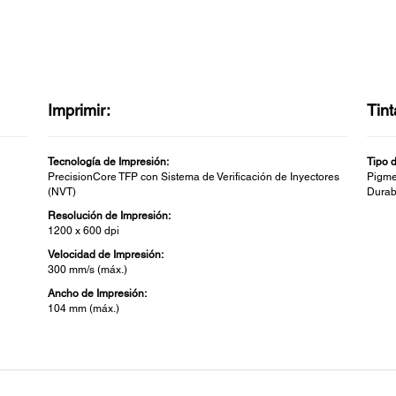
Imprimir:
Tint
Tecnología de Impresión:
Tipo d
PrecisionCore TFP con Sistema de Verificación de Inyectores
Pigme
(NVT)
Durab
Resolución de Impresión:
1200 x 600 dpi
Velocidad de Impresión:
300 mm/s (máx.)
Ancho de Impresión:
104 mm (máx.)
Fuentes:
Man
Código de Barras:
Ancho