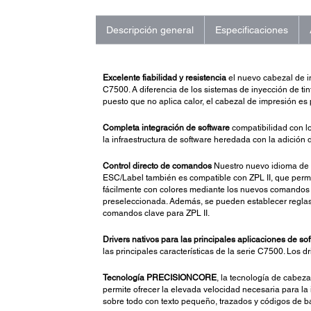
Descripción general
Especificaciones
Excelente fiabilidad y resistencia
el nuevo cabezal de im
C7500. A diferencia de los sistemas de inyección de tin
puesto que no aplica calor, el cabezal de impresión es 
Completa integración de software
compatibilidad con lo
la infraestructura de software heredada con la adición d
Control directo de comandos
Nuestro nuevo idioma de i
ESC/Label también es compatible con ZPL II, que permi
fácilmente con colores mediante los nuevos comandos E
preseleccionada. Además, se pueden establecer reglas par
comandos clave para ZPL II.
Drivers nativos para las principales aplicaciones de so
las principales características de la serie C7500. Los d
Tecnología PRECISIONCORE
, la tecnología de cabez
permite ofrecer la elevada velocidad necesaria para la
sobre todo con texto pequeño, trazados y códigos de b