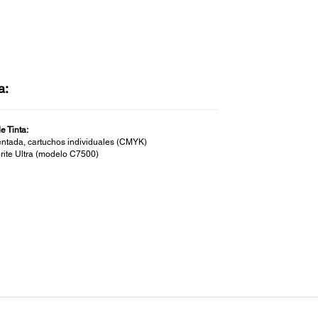
a:
e Tinta:
ntada, cartuchos individuales (CMYK)
rite Ultra (modelo C7500)
ejo de Sustratos:
: