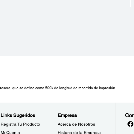
60 W, Standby: Aprox. 4W
Consumo de Energía:
Impresión: 50-100 ~240 V, 50 ~ 60 Hz
mpresora, que se define como 500k de longitud de recorrido de impresión.
Con
Links Sugeridos
Empresa
Registra Tu Producto
Acerca de Nosotros
Mi Cuenta
Historia de la Empresa