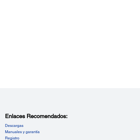
4,25'' (50 - 108 mm) - rollos
o formulario continuo, etiqueta precortada: una sola
 con liner; papel común, papel fino, film PET o sintético
r:
7,5 mils (0,12 - 0,19 mm)
ro del rollo:
204 mm)
tro del núcleo:
(76 mm)
res:
ncia, marca negra
o entre la etiqueta cortada:
' (3mm)
Enlaces Recomendados:
Descargas
Manuales y garantía
Registro