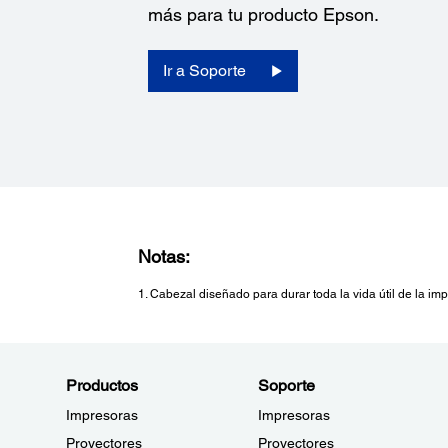
ESC/Label, ZPL II (emulación)
más para tu producto Epson.
Interfaces:
USB 2.0 de alta velocidad
Ethernet 10/100 BASE-T
Ir a Soporte
Notas:
1. Cabezal diseñado para durar toda la vida útil de la i
Productos
Soporte
Impresoras
Impresoras
Proyectores
Proyectores