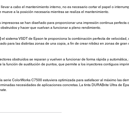
llevar a cabo el mantenimiento interno, no es necesario cortar el papel o interrump
se mueve a la posición necesaria mientras se realiza el mantenimiento.
 impresoras se han diseñado para proporcionar una impresión continua perfecta co
 obstruidos y hacer que vuelvan a funcionar a pleno rendimiento.
)
el sistema VSDT de Epson te proporciona la combinación perfecta de velocidad, cal
uado para las distintas zonas de una copia, a fin de crear nitidez en zonas de gran
yectores obstruidos se reparan y vuelven a funcionar de forma rápida y automática,
 la función de sustitución de puntos, que permite a los inyectores contiguos impri
 la serie ColorWorks C7500 estuviera optimizada para satisfacer al máximo las de
rminadas necesidades de aplicaciones concretas. La tinta DURABrite Ultra de Eps
mate.