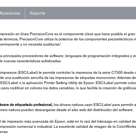
Accesorios
Soporte
presión en línea PrecisionCore es el componente clave que hace posible el gran re
ta térmicos, PrecisionCore utiliza la potencia de los componentes piezoeléctricos m
permanente y no necesita sustituirse¹.
s principales proveedores de software, lenguajes de programación integrados y emu
e nuevas características sofisticadas.
mpresora (ESC/Label) te permite controlar la impresora de la serie C7500 desde cu
te una sustitución sencilla de las impresoras de etiquetas monocromo. Además de e
SC/Label o la aplicación Printer Setting Utility de Epson. ESC/Label permite col
a codificar en colores los datos variables, lo que facilita la creación de gráficos,
ftware de etiquetado profesional,
los drivers nativos usan ESC/Label para permitir a
rivers nativos pueden descargarse desde el sitio web del distribuidor del software.
al de impresión más avanzada de Epson, está en la raíz del liderazgo en calidad 
 impresión comercial e industrial. La excelente calidad de imagen de la ColorWorks
arras.