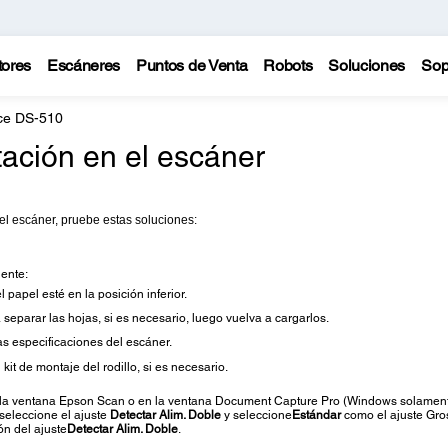
tores
Escáneres
Puntos de Venta
Robots
Soluciones
Sop
ce DS-510
ación en el escáner
el escáner, pruebe estas soluciones:
iente:
papel esté en la posición inferior.
a separar las hojas, si es necesario, luego vuelva a cargarlos.
s especificaciones del escáner.
 kit de montaje del rodillo, si es necesario.
n la ventana Epson Scan o en la ventana Document Capture Pro
(Windows solamen
 seleccione el ajuste
Detectar Alim. Doble
y seleccione
Estándar
como el ajuste Gro
ión del ajuste
Detectar Alim. Doble
.