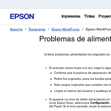
Impresoras
Tintas
Proyec
Soporte
Escáneres
Epson WorkForce
Epson WorkFor
Problemas de aliment
Si tiene problemas alimentando los originales en 
Si avanzan varias hojas a la vez, haga lo sigu
Confirme que la palanca de separación del 
Retire los originales, airee los bordes par
Solo cargue originales que cumplan con la
Limpie el interior del escáner y sustituya el
Si aparece un error de doble alimentación e
inicie Epson Scan, seleccione
Configuración
,
del Papel. Si el error persiste, anule la selecc