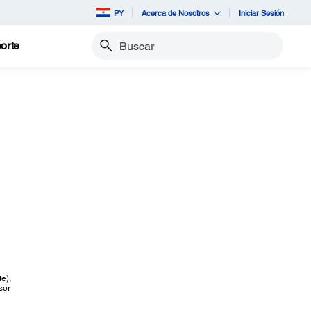
PY
Acerca de Nosotros
Iniciar Sesión
orte
Buscar
te)
,
sor