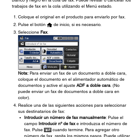
blanco y negro en la cola de fax. Puede revisar o cancelar los
trabajos de fax en la cola utilizando el Menú estado.
Coloque el original en el producto para enviarlo por fax.
Pulse el botón
de inicio, si es necesario.
Seleccione
Fax
.
Nota:
Para enviar un fax de un documento a doble cara,
coloque el documento en el alimentador automático de
documentos y active el ajuste
ADF a doble cara
. (No
puede enviar un fax de documentos a doble cara en
color).
Realice una de las siguientes acciones para seleccionar
sus destinatarios de fax:
Introducir un número de fax manualmente
: Pulse el
campo
Introducir nº de fax
e introduzca el número de
fax. Pulse
cuando termine. Para agregar otro
número de fax, repita los mismos pasos. Puede utilizar