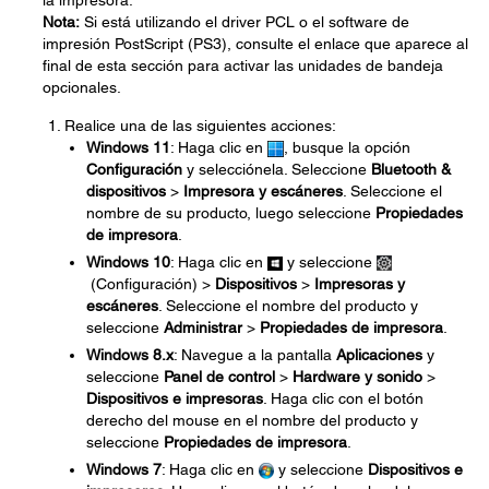
la impresora.
Nota:
Si está utilizando el driver PCL o el software de
impresión PostScript (PS3), consulte el enlace que aparece al
final de esta sección para activar las unidades de bandeja
opcionales.
Realice una de las siguientes acciones:
Windows 11
: Haga clic en
, busque la opción
Configuración
y selecciónela. Seleccione
Bluetooth &
dispositivos
>
Impresora y escáneres
. Seleccione el
nombre de su producto, luego seleccione
Propiedades
de impresora
.
Windows 10
: Haga clic en
y seleccione
(Configuración) >
Dispositivos
>
Impresoras y
escáneres
. Seleccione el nombre del producto y
seleccione
Administrar
>
Propiedades de impresora
.
Windows 8.x
: Navegue a la pantalla
Aplicaciones
y
seleccione
Panel de control
>
Hardware y sonido
>
Dispositivos e impresoras
. Haga clic con el botón
derecho del mouse en el nombre del producto y
seleccione
Propiedades de impresora
.
Windows 7
: Haga clic en
y seleccione
Dispositivos e