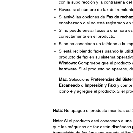
con la subdirección y la contraseña del
Revise si el número de fax del remitent
Si activó las opciones de
Fax de recha
encabezado o si no está registrado en s
Si no puede enviar faxes a una hora es
correctamente en el producto.
Si no ha conectado un teléfono a la imp
Si está recibiendo faxes usando la util
producto de fax en su sistema operativ
Windows:
Compruebe que el producto 
hardware
. Si el producto no aparece, de
Mac
: Seleccione
Preferencias del Sist
Escaneado
o
Impresión y Fax
) y compr
icono
+
y agregue el producto. Si el pro
Nota:
No apague el producto mientras esté r
Nota:
Si el producto está conectado a una l
que las máquinas de fax están diseñadas p
transmisión de fax funcione cuando utiliza 