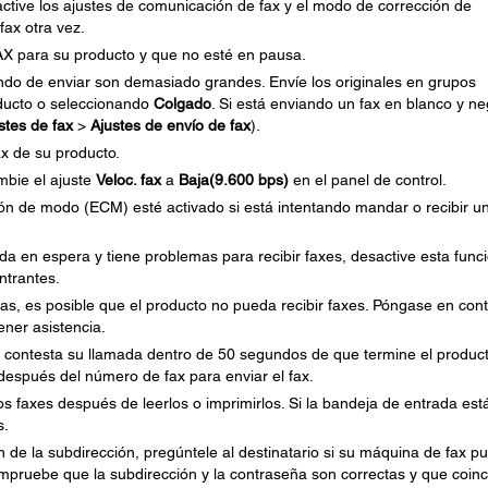
esactive los ajustes de comunicación de fax y el modo de corrección de
fax otra vez.
AX para su producto y que no esté en pausa.
ando de enviar son demasiado grandes. Envíe los originales en grupos
oducto o seleccionando
Colgado
. Si está enviando un fax en blanco y ne
stes de fax
>
Ajustes de envío de fax
).
ax de su producto.
mbie el ajuste
Veloc. fax
a
Baja(9.600 bps)
en el panel de control.
ón de modo (ECM) esté activado si está intentando mandar o recibir un
mada en espera y tiene problemas para recibir faxes, desactive esta func
ntrantes.
das, es posible que el producto no pueda recibir faxes. Póngase en con
ener asistencia.
no contesta su llamada dentro de 50 segundos de que termine el produc
espués del número de fax para enviar el fax.
s faxes después de leerlos o imprimirlos. Si la bandeja de entrada est
s.
n de la subdirección, pregúntele al destinatario si su máquina de fax p
Compruebe que la subdirección y la contraseña son correctas y que coin