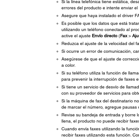
Si la línea telefónica tiene estática, d
errores del producto e intente enviar el 
Asegure que haya instalado el driver F
Es posible que los datos que está trat
utilizando un teléfono conectado al pr
active el ajuste
Envío directo
(
Fax
>
Aju
Reduzca el ajuste de la velocidad del f
Si ocurre un error de comunicación, ca
Asegúrese de que el ajuste de correcci
a color.
Si su teléfono utiliza la función de lla
para prevenir la interrupción de faxes e
Si tiene un servicio de desvío de llama
con su proveedor de servicios para obt
Si la máquina de fax del destinatario 
de marcar el número, agregue pausas d
Revise su bandeja de entrada y borre lo
llena, el producto no puede recibir faxe
Cuando envía faxes utilizando la funció
recibir faxes utilizando esta función. 