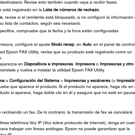
 destinatario. Revise esto también cuando vaya a recibir faxes.
e está registrado en la
Lista de números de rechazo
.
zo
, revise si el remitente está bloqueado, si no configuró la información 
u lista de contactos, según sea necesario.
pecífica, compruebe que la fecha y la hora estén configuradas
resora, configure el ajuste
Modo recep.
en
Auto.
en el panel de control
idad Epson FAX Utility, revise que su producto esté registrado como un
o:
aparezca en
Dispositivos e impresoras
,
Impresora
o
Impresoras y otro
sinstale y vuelva a instalar la utilidad Epson FAX Utility.
ema
o
Configuración del Sistema
>
Impresoras y escáneres
(o
Impresión
uebe que aparece el producto. Si el producto no aparece, haga clic en 
ducto sí aparece, haga doble clic en él y asegure que no esté en pausa
ecibiendo un fax. De lo contrario, la transmisión de fax se cancelará.
ínea telefónica Voz IP (Voz sobre protocolo de Internet), tenga en cue
ara trabajar con líneas análogas. Epson no puede garantizar que la
Voz IP.