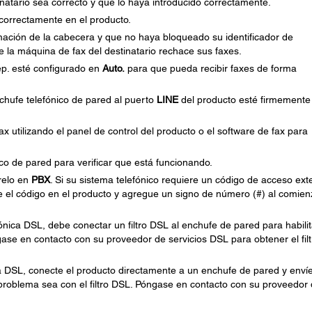
natario sea correcto y que lo haya introducido correctamente.
orrectamente en el producto.
ación de la cabecera y que no haya bloqueado su identificador de
ue la máquina de fax del destinatario rechace sus faxes.
p. esté configurado en
Auto.
para que pueda recibir faxes de forma
nchufe telefónico de pared al puerto
LINE
del producto esté firmemente
x utilizando el panel de control del producto o el software de fax para
co de pared para verificar que está funcionando.
relo en
PBX
. Si su sistema telefónico requiere un código de acceso ext
re el código en el producto y agregue un signo de número (#) al comie
ónica DSL, debe conectar un filtro DSL al enchufe de pared para habilit
ngase en contacto con su proveedor de servicios DSL para obtener el filt
ca DSL, conecte el producto directamente a un enchufe de pared y enví
l problema sea con el filtro DSL. Póngase en contacto con su proveedor