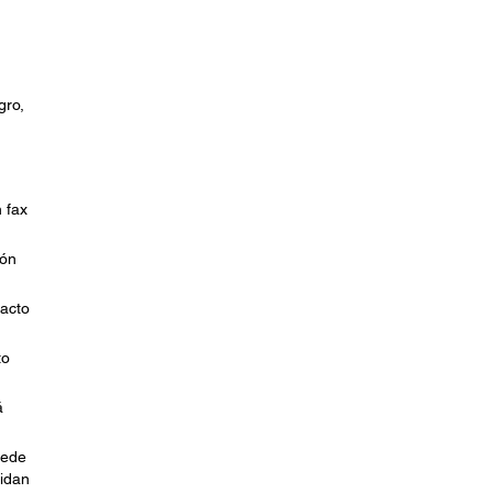
gro,
 fax
ión
tacto
to
á
uede
cidan