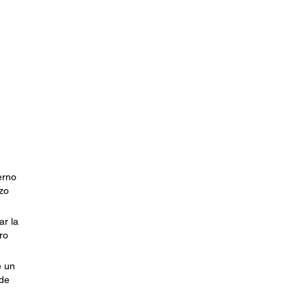
erno
nzo
ar la
ro
e un
 de