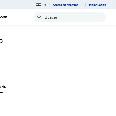
PY
Acerca de Nosotros
Iniciar Sesión
orte
Buscar
o
e
s de
nes