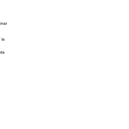
inar
 la
sta