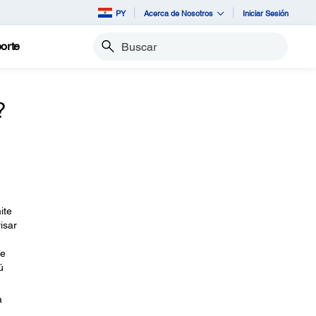
PY
Acerca de Nosotros
Iniciar Sesión
orte
Buscar
?
ite
isar
de
ú
a