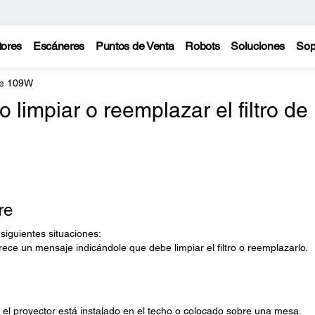
tores
Escáneres
Puntos de Venta
Robots
Soluciones
Sop
te 109W
impiar o reemplazar el filtro de
re
 siguientes situaciones:
arece un mensaje indicándole que debe limpiar el filtro o reemplazarlo.
s el proyector está instalado en el techo o colocado sobre una mesa.