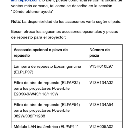
latin.epson.com
. O bien, puede comunicarse con la oficina de
ventas más cercana, tal como se describe en la sección
"Dónde obtener ayuda".
Nota:
La disponibilidad de los accesorios varía según el país.
Epson ofrece los siguientes accesorios opcionales y piezas
de repuesto para el proyector:
Accesorio opcional o pieza de
Número de
repuesto
pieza
Lámpara de repuesto Epson genuina
V13H010L97
(ELPLP97)
Filtro de aire de repuesto (ELPAF32)
V13H134A32
para los proyectores PowerLite
E20/X49/W49/118/119W
Filtro de aire de repuesto (ELPAF54)
V13H134A54
para los proyectores PowerLite
982W/992F/1288
Módulo LAN inalámbrico (ELPAP11)
V12H005A02