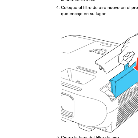
Coloque el filtro de aire nuevo en el 
que encaje en su lugar.
Cierre la tapa del filtro de aire.