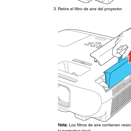
Retire el filtro de aire del proyector.
Nota:
Los filtros de aire contienen res
la normativa local.