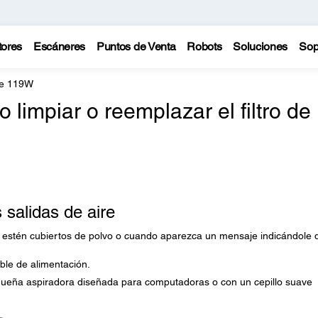
tores
Escáneres
Puntos de Venta
Robots
Soluciones
Sop
te 119W
impiar o reemplazar el filtro de
s salidas de aire
ndo estén cubiertos de polvo o cuando aparezca un mensaje indicándole 
ble de alimentación.
queña aspiradora diseñada para computadoras o con un cepillo suave