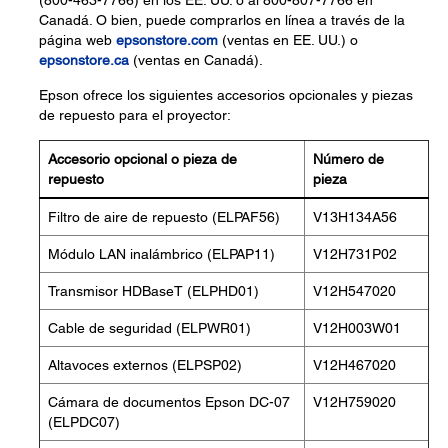
(800-463-7766) en los EE. UU. o al 800-807-7766 en
Canadá. O bien, puede comprarlos en línea a través de la
página web
epsonstore.com
(ventas en EE. UU.) o
epsonstore.ca
(ventas en Canadá).
Epson ofrece los siguientes accesorios opcionales y piezas
de repuesto para el proyector:
Accesorio opcional o pieza de
Número de
repuesto
pieza
Filtro de aire de repuesto (ELPAF56)
V13H134A56
Módulo LAN inalámbrico (ELPAP11)
V12H731P02
Transmisor HDBaseT (ELPHD01)
V12H547020
Cable de seguridad (ELPWR01)
V12H003W01
Altavoces externos (ELPSP02)
V12H467020
Cámara de documentos Epson DC-07
V12H759020
(ELPDC07)