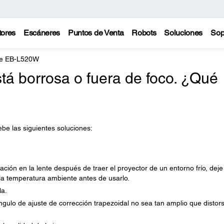
tores
Escáneres
Puntos de Venta
Robots
Soluciones
Sop
te EB-L520W
tá borrosa o fuera de foco. ¿Qué
be las siguientes soluciones:
ón en la lente después de traer el proyector de un entorno frío, deje
 la temperatura ambiente antes de usarlo.
la.
gulo de ajuste de corrección trapezoidal no sea tan amplio que distor