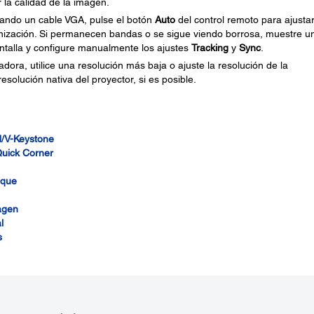
 la calidad de la imagen.
ando un cable VGA, pulse el botón
Auto
del control remoto para ajusta
onización. Si permanecen bandas o se sigue viendo borrosa, muestre u
ntalla y configure manualmente los ajustes
Tracking
y
Sync
.
ora, utilice una resolución más baja o ajuste la resolución de la
solución nativa del proyector, si es posible.
H/V-Keystone
Quick Corner
oque
agen
l
s