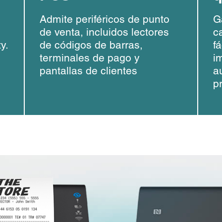
Admite periféricos de punto
G
de venta, incluidos lectores
c
y.
de códigos de barras,
fá
terminales de pago y
i
pantallas de clientes
a
p