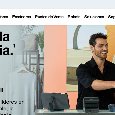
tores
Escáneres
Puntos de Venta
Robots
Soluciones
Sop
da
ia.
1
II
líderes en
ble, la