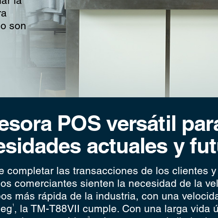
ar la
ra
mo son
esora POS versátil par
sidades actuales y fu
 completar las transacciones de los clientes y
los comerciantes sienten la necesidad de la ve
os más rápida de la industria, con una veloci
seg
, la TM-T88VII cumple. Con una larga vida ú
1
2