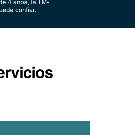
de 4 años, la TM-
uede confiar.
ervicios