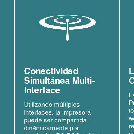
Conectividad
L
Simultánea Multi-
O
Interface
L
P
Utilizando múltiples
t
interfaces, la impresora
w
puede ser compartida
re
dinámicamente por
s