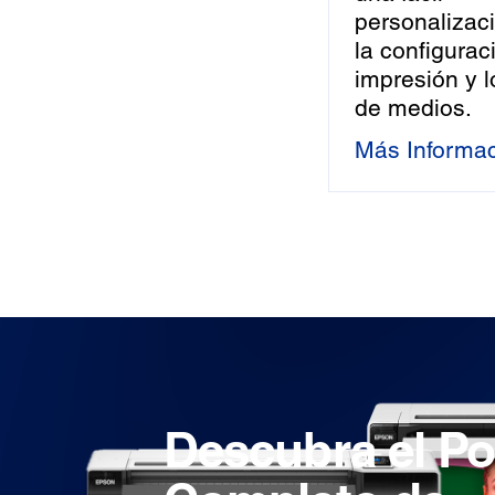
personalizac
la configurac
impresión y l
de medios.
Más Informa
Descubra el Po