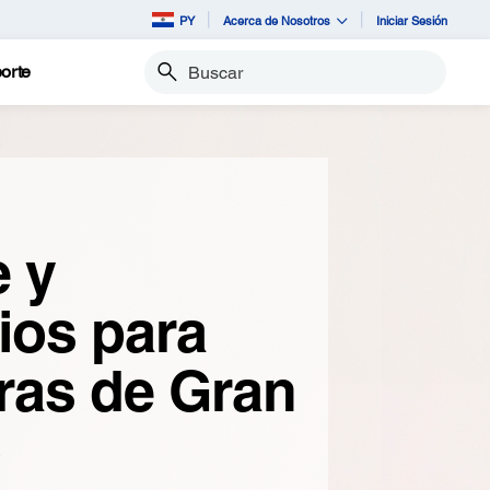
PY
Acerca de Nosotros
Iniciar Sesión
orte
Buscar
e y
ios para
ras de Gran
o