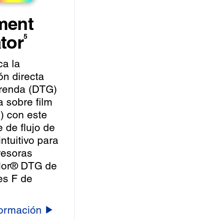
ment
tor
5
ca la
ón directa
renda (DTG)
a sobre film
) con este
 de flujo de
intuitivo para
resoras
lor® DTG de
ies F de
ormación