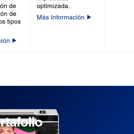
ión de
optimizada.
ión de
Más Información
os tipos
ción
rtafolio