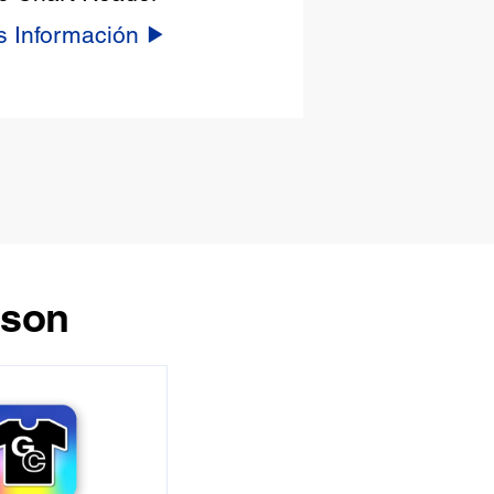
 Información
pson