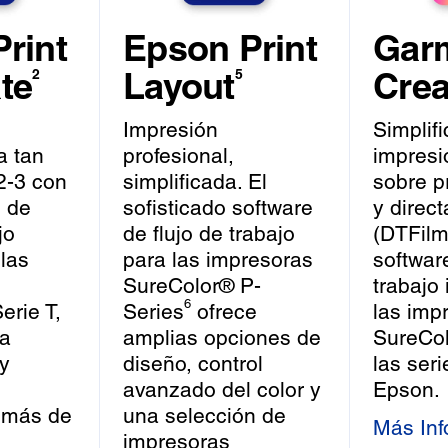
rint
Epson Print
Gar
te
Layout
Crea
2
5
Impresión
Simplifi
a tan
profesional,
impresi
2-3 con
simplificada. El
sobre p
e de
sofisticado software
y direct
jo
de flujo de trabajo
(DTFilm
 las
para las impresoras
software
SureColor® P-
trabajo 
6
erie T,
Series
ofrece
las imp
la
amplias opciones de
SureCo
 y
diseño, control
las ser
avanzado del color y
Epson.
emás de
una selección de
Más Inf
impresoras