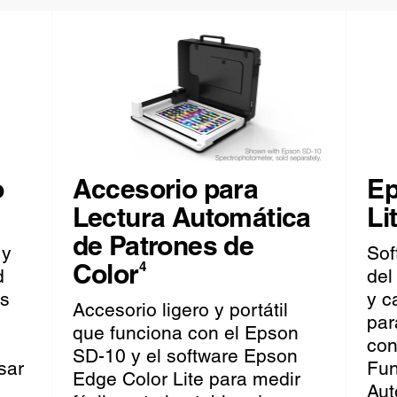
o
Accesorio para
Ep
Lectura Automática
Li
de Patrones de
 y
Sof
Color
4
d
del
es
y c
Accesorio ligero y portátil
par
que funciona con el Epson
con
SD-10 y el software Epson
sar
Fun
Edge Color Lite para medir
Aut