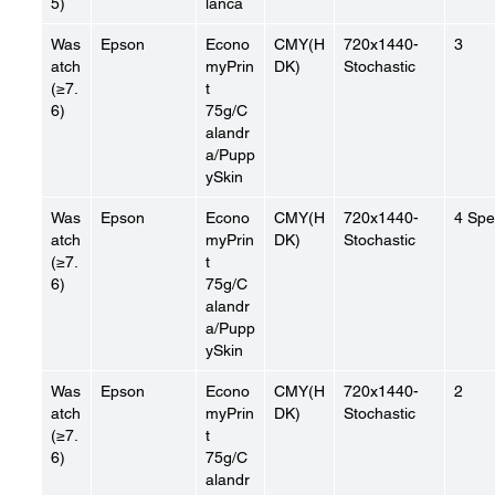
5)
lanca
Was
Epson
Econo
CMY(H
720x1440-
3
atch
myPrin
DK)
Stochastic
(≥7.
t
6)
75g/C
alandr
a/Pupp
ySkin
Was
Epson
Econo
CMY(H
720x1440-
4 Sp
atch
myPrin
DK)
Stochastic
(≥7.
t
6)
75g/C
alandr
a/Pupp
ySkin
Was
Epson
Econo
CMY(H
720x1440-
2
atch
myPrin
DK)
Stochastic
(≥7.
t
6)
75g/C
alandr