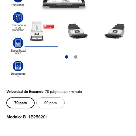
Velocidad de Escaneo:
70 páginas por minuto
70 ppm
90 ppm
Modelo:
B11B256201