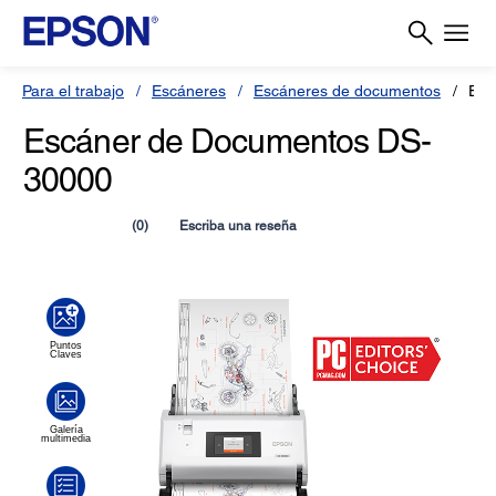
Para el trabajo
Escáneres
Escáneres de documentos
Esc
Escáner de Documentos DS-
30000
(0)
Escriba una reseña
Sin
puntuación.
Enlace
en
la
misma
página.