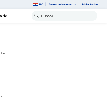
PY
Acerca de Nosotros
Iniciar Sesión
orte
Buscar
tar,
, o
a