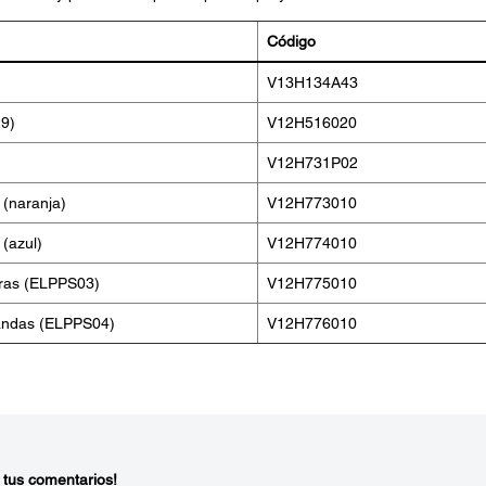
Código
V13H134A43
9)
V12H516020
V12H731P02
 (naranja)
V12H773010
 (azul)
V12H774010
uras (ELPPS03)
V12H775010
landas (ELPPS04)
V12H776010
 tus comentarios!