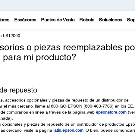
tores
Escáneres
Puntos de Venta
Robots
Soluciones
Sop
a LS12000
sorios o piezas reemplazables po
s para mi producto?
 de repuesto
, accesorios opcionales y piezas de repuesto de un distribuidor de
ar el más cercano, llame al 800-GO-EPSON (800-463-7766) en los EE.
de comprarlos en línea a través de la página web
epsonstore.com
(ve
anadá).
opcionales y piezas de repuesto de un distribuidor de productos Eps
más cercano, visite la página
latin.epson.com
. O bien, puede comunicar