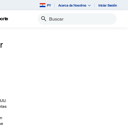
PY
Acerca de Nosotros
Iniciar Sesión
orte
Buscar
r
 UU.
ntas
on
se