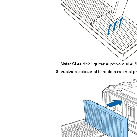
Nota:
Si es difícil quitar el polvo o si el
Vuelva a colocar el filtro de aire en el