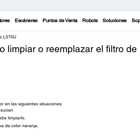
tores
Escáneres
Puntos de Venta
Robots
Soluciones
Sop
te L570U
impiar o reemplazar el filtro de
tor en las siguientes situaciones:
ensucian.
be limpiarlo.
ea de color naranja.