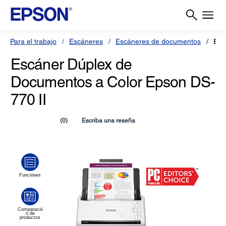
Para el trabajo
Escáneres
Escáneres de documentos
Esc
Escáner Dúplex de
Documentos a Color Epson DS-
770 II
(0)
Escriba una reseña
Sin
puntuación.
Enlace
en
la
misma
página.