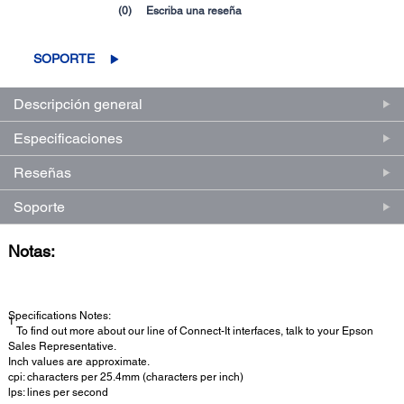
(0)
Escriba una reseña
Sin
puntuación.
Enlace
SOPORTE
en
la
misma
página.
Descripción general
Especificaciones
Reseñas
Soporte
Notas:
Specifications Notes:
1
To find out more about our line of Connect-It interfaces, talk to your Epson
Sales Representative.
Inch values are approximate.
cpi: characters per 25.4mm (characters per inch)
lps: lines per second