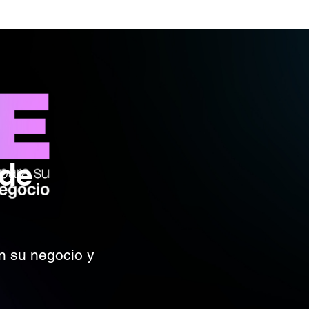
 de
 su negocio y
n