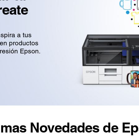
reate
spira a tus
 en productos
presión Epson.
ltimas Novedades de E