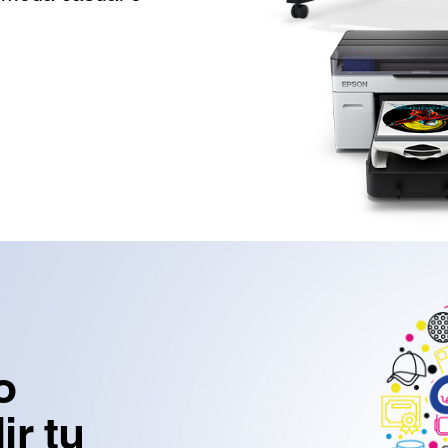
o
r tu