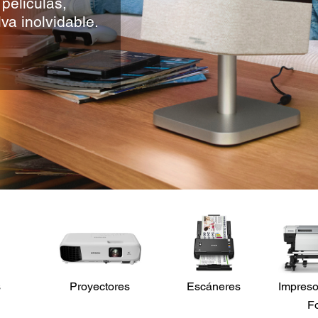
películas,
va inolvidable.
s
Proyectores
Escáneres
Impreso
F