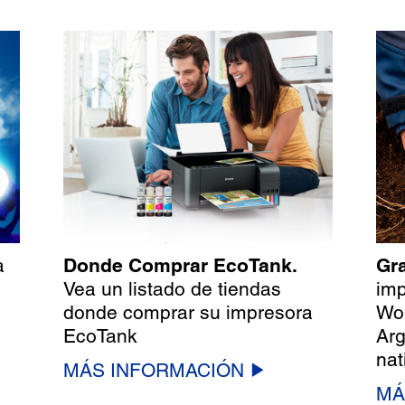
a
Donde Comprar EcoTank.
Gra
Vea un listado de tiendas
imp
donde comprar su impresora
Wor
EcoTank
Arg
nat
MÁS INFORMACIÓN
MÁ