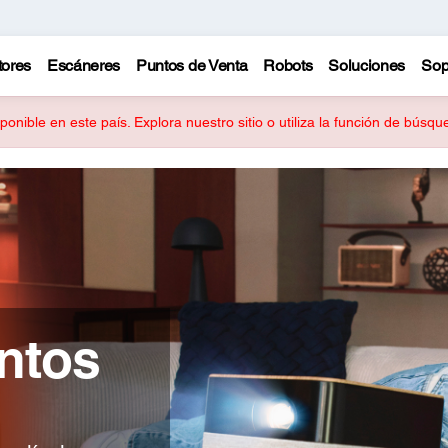
tores
Escáneres
Puntos de Venta
Robots
Soluciones
Sop
onible en este país. Explora nuestro sitio o utiliza la función de búsq
ntos