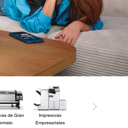
ras de Gran
Impresoras
Robots
P
ormato
Empresariales