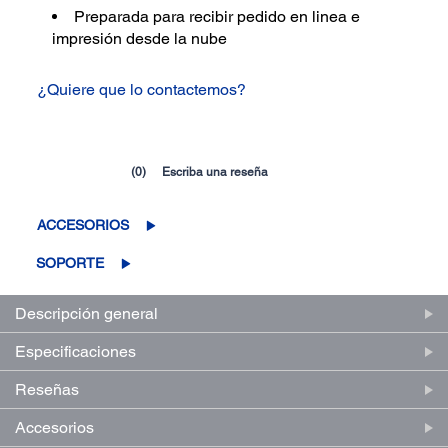
Preparada para recibir pedido en linea e
impresión desde la nube
¿Quiere que lo contactemos?
(0)
Escriba una reseña
Sin
puntuación.
Enlace
ACCESORIOS
en
la
misma
SOPORTE
página.
Descripción general
Especificaciones
Reseñas
Accesorios